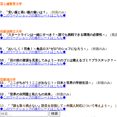
③上越教育大学
7．「安い服と高い服の違いは？」
（対面のみ）
◆このワークショップの進行シートはこちら◆
④新潟県立大学
8．「スタートラインは一緒にすべき？～誰でも挑戦できる環境の必要性～」
（英
◆このワークショップの進行シートはこちら◆
9．「おいしく！完食！～食品ロス“ゼロ”のシェフになろう～」
（対面のみ）
◆このワークショップの進行シートはこちら◆
10．「目の前の資源を見直してみよう～そのゴミは燃えるゴミ？プラスチック？～
◆このワークショップの進行シートはこちら◆
⑤新潟大学
11．「ここがちがう！ここがおなじ！～日本と世界の学校生活～」
（対面のみ）
◆このワークショップの進行シートはこちら◆
12．「世界の水問題と私たちの未来」
（対面のみ）
◆このワークショップの進行シート
はこちら◆
13．
「『誰も取り残さない』防災を目指して～外国人対応について考えよう～」
（
◆このワークショップの進行シートはこちら◆
検
索: