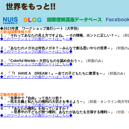
Faceboo
◆
2023年度 ワークショップ進行シート（大学別）
①新潟国際情報大学
１．「それってあなたの見え方ですよね。～その情報、ホントに正しい？～」
（対
◆このワークショップの進行シートはこ
ち
ら◆
２．「あなたのメガネは何色メガネ？～みんなで創る思いやりの世界～」
（対面の
◆このワークショップの進行シートはこちら◆
３．「Colorful Worlds～大切なものを認め合おう～」
（対面のみ）
◆このワークショップの進行シートはこちら◆
４．「『I HAVE A DREAM！』～全ての子どもたちに教育を～」
（対面のみ）
◆このワークショップの進行シートはこちら◆
②敬和学園大学
５．「世界中で『自由』って当たり前？
～民主主義と私たちの権利の大切さを考えよう～」
（対面・オンライン両方可
◆このワークショップの進行シートはこちら◆
６．「『あなたの権利』を知っていますか？
～世界中の子どもが持つ権利、あなたがあなたを主張する権利～」
（対面・
◆このワークショップの進行シートはこちら◆